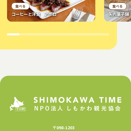
食べる
食べる
コーヒーと洋食 アポロ
矢内菓子舗
〒098-1203