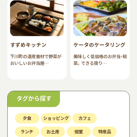
すずめキッチン
ケータのケータリング
下川町の道産食材で野菜が
美味しく低価格のお弁当・総
おいしいお弁当屋…
菜。できる限り…
タグから探す
夕食
ショッピング
カフェ
ランチ
お土産
個室
特産品