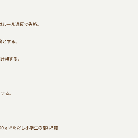
はルール違反で失格。
食とする。
を計測する。
とする。
200ｇ※ただし小学生の部は5箱