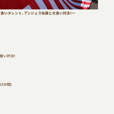
大食いタレント、アンジェラ佐藤と大食い対決！～
食い対決！
5分間)