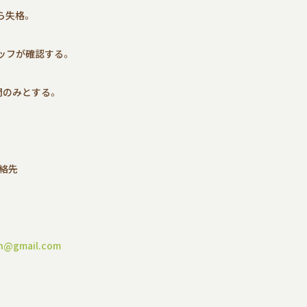
ら失格。
ッフが確認する。
間のみとする。
連絡先
n@gmail.com