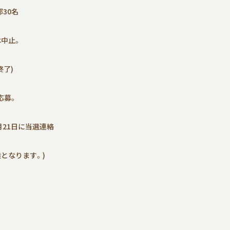
部30名
は中止。
終了)
応募。
月21日に当選連絡
となります。)
。