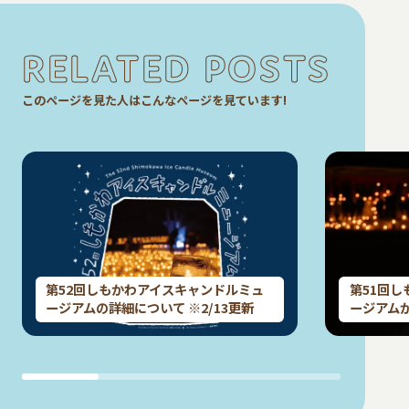
RELATED POSTS
このページを見た人はこんなページを見ています!
第52回しもかわアイスキャンドルミュ
第51回
ージアムの詳細について ※2/13更新
ージアム