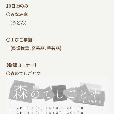
10日㈯のみ
〇みなみ家
(うどん)
〇山びこ学園
(乾燥椎茸、窯芸品、手芸品)
【物販コーナー】
〇森のてしごとや