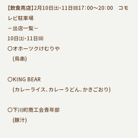
【飲食売店】
2月10日㈯・11日㈰17：00～20：00 コモ
レビ駐車場
－出店一覧－
10日㈯・11日㈰
〇オホーツクけむりや
(鳥串)
〇KING BEAR
(カレーライス、カレーうどん、かきごおり)
〇下川町商工会青年部
(豚汁)