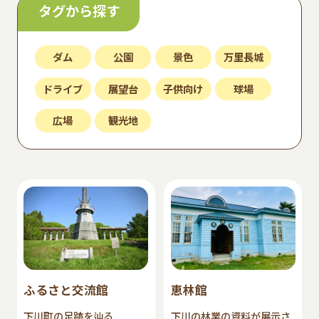
タグから探す
ダム
公園
景色
万里長城
ドライブ
展望台
子供向け
球場
広場
観光地
ふるさと交流館
恵林館
下川町の足跡を辿る
下川の林業の資料が展示さ