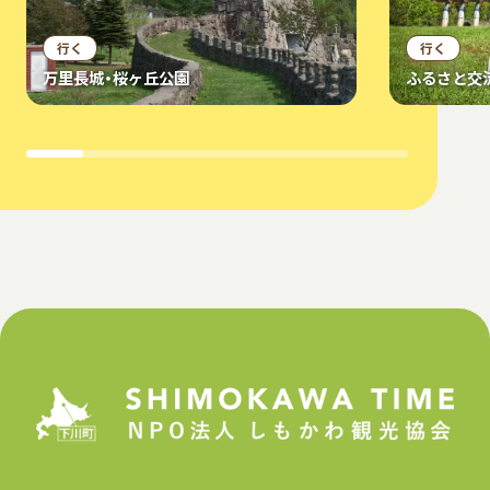
行く
行く
万里長城・桜ヶ丘公園
ふるさと交