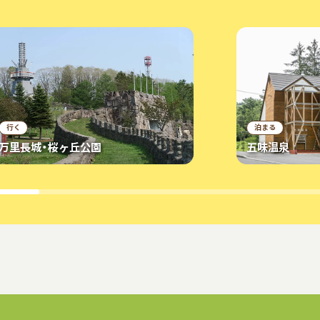
行く
泊まる
万里長城・桜ヶ丘公園
五味温泉