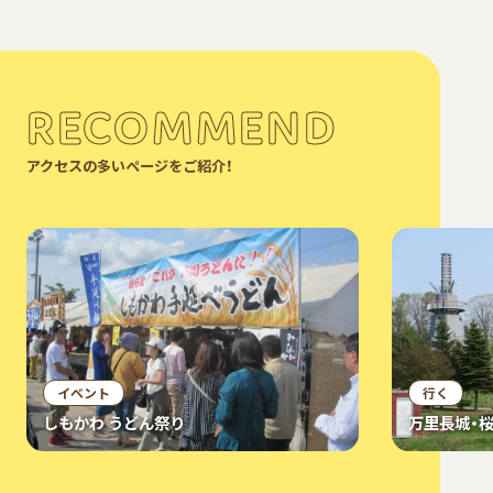
RECOMMEND
アクセスの多いページをご紹介！
イベント
行く
しもかわ うどん祭り
万里長城・