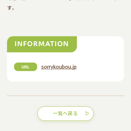
す。
INFORMATION
sorrykoubou.jp
URL
一覧へ戻る