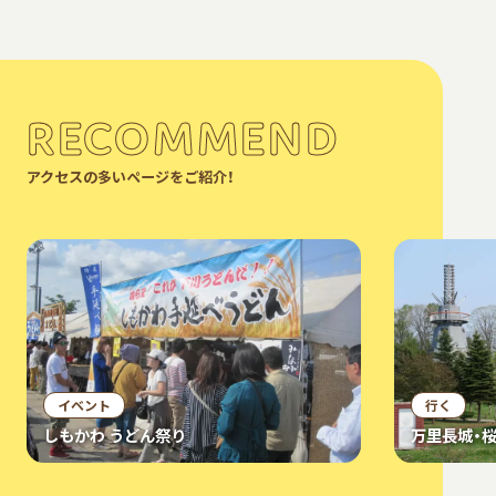
RECOMMEND
アクセスの多いページをご紹介！
イベント
行く
しもかわ うどん祭り
万里長城・