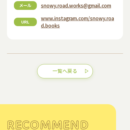
snowy.road.works@gmail.com
メール
www.instagram.com/snowy.roa
URL
d.books
一覧へ戻る
RECOMMEND