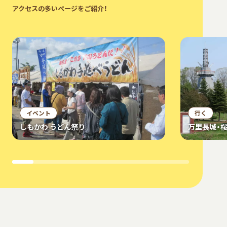
アクセスの多いページをご紹介！
イベント
行く
しもかわ うどん祭り
万里長城・