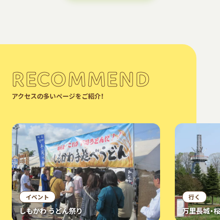
RECOMMEND
アクセスの多いページをご紹介！
イベント
行く
しもかわ うどん祭り
万里長城・