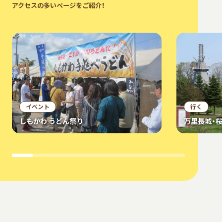
アクセスの多いページをご紹介！
イベント
行く
しもかわ うどん祭り
万里長城・