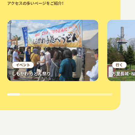
アクセスの多いページをご紹介！
イベント
行く
しもかわ うどん祭り
万里長城・