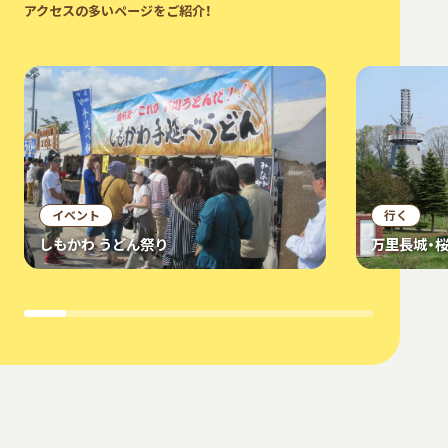
アクセスの多いページをご紹介！
イベント
行く
しもかわ うどん祭り
万里長城・