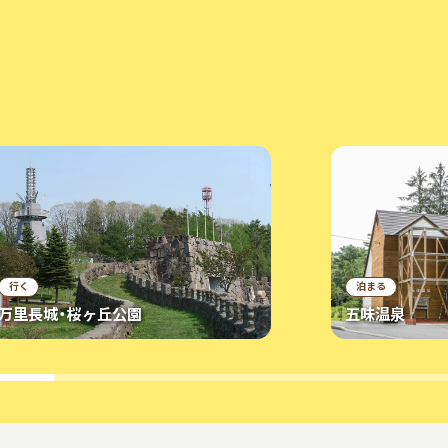
行く
泊まる
万里長城・桜ヶ丘公園
五味温泉