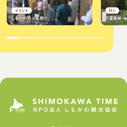
イベント
行く
しもかわ うどん祭り
万里長城・