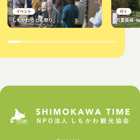
イベント
行く
しもかわ うどん祭り
万里長城・